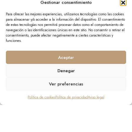
Gestionar consentimiento
Mi cuenta
Para ofrecer las mejores experiencias, utilizamos tecnologías como las cookies
Mis pedidos
para almacenar y/o acceder a la información del dispositivo. El consentimiento
Mis favoritos
de estas tecnologías nos permitirá procesar datos como el comportamiento de
navegación o las identificaciones únicas en este sitio. No consentir o retirar el
consentimiento, puede afectar negativamente a ciertas características y
Tienda
funciones.
Colección
Complementos
Aceptar
Novedades
Denegar
Ver preferencias
Política de cookies
Política de privacidad
Aviso legal
Copyright 2024 © Ananda Boutique
TIENDA
BUSCAR
DESEOS
CUENTA