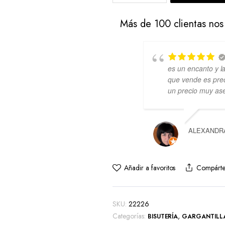
Más de 100 clientas nos
es un encanto y l
que vende es prec
un precio muy ase
ALEXANDR
Añadir a favoritos
Compárte
SKU:
22226
Categorías:
,
BISUTERÍA
GARGANTILL