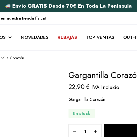
Envío
GRATIS
Desde 70€ En Toda La Península
 nuestra tienda física!
OS
NOVEDADES
REBAJAS
TOP VENTAS
OUTFI
ntilla Corazón
Gargantilla Coraz
22,90
€
IVA Incluido
Gargantilla Corazón
En stock