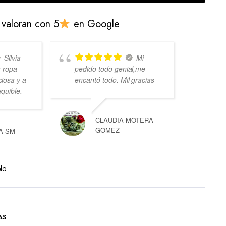
 valoran con 5
en Google
Silvia
Mi
a ropa
pedido todo genial,me
cos
iosa y a
encantó todo. Mil gracias
var
quible.
amo
CLAUDIA MOTERA
GOMEZ
A SM
lo
AS