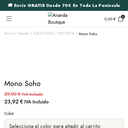
🚚 Envío
GRATIS
Desde 70€ En Toda La Península
0
0,00
€
Inicio
Tienda
COLECCION
VESTIDOS
Mono Soho
Mono Soho
29,90
€
IVA Incluido
23,92
€
IVA Incluido
Color