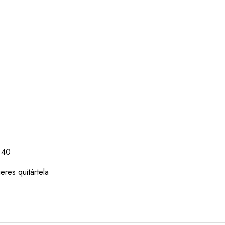
a 40
res quitártela