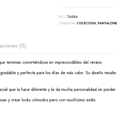
SKU:
76684
Categorías:
,
COLECCION
PANTALONE
aciones (0)
ue terminan convirtiéndose en imprescindibles del verano
adable y perfecta para los días de más calor. Su diseño resulta
ecial que la hace diferente y le da mucha personalidad sin perder es
usas y crear looks cómodos pero con muchísimo estilo.