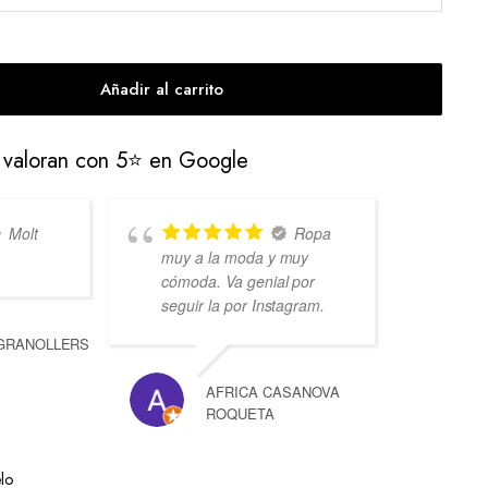
Añadir al carrito
s valoran con 5⭐ en Google
Molt
Ropa
muy a la moda y muy
cómoda. Va genial por
seguir la por Instagram.
 GRANOLLERS
AFRICA CASANOVA
ROQUETA
lo