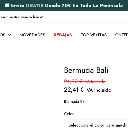
🚚 Envío
GRATIS
Desde 70€ En Toda La Península
 nuestra tienda física!
OS
NOVEDADES
REBAJAS
TOP VENTAS
OUTFI
Bermuda Bali
24,90
€
IVA Incluido
22,41
€
IVA Incluido
Bermuda Bali
Color