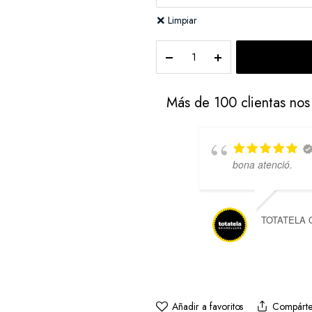
Limpiar
Bermuda
Bali
quantity
Más de 100 clientas no
bona atenció.
TOTATELA
Añadir a favoritos
Compárte