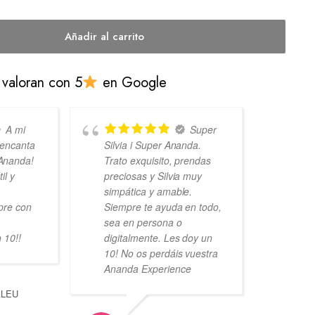
Añadir al carrito
 valoran con 5
en Google
A mi
Super
encanta
Silvia i Super Ananda.
exc
Ananda!
Trato exquisito, prendas
aco
il y
preciosas y Silvia muy
det
simpática y amable.
fam
pre con
Siempre te ayuda en todo,
bue
sea en persona o
 10!!
digitalmente. Les doy un
10! No os perdáis vuestra
Ananda Experience
ALEU