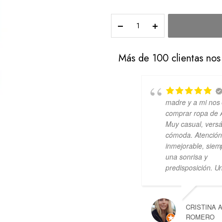
Más de 100 clientas nos
Todo
genial
madre y a mi nos 
comprar ropa de 
Muy casual, versát
cómoda. Atención
VERÓNICA
inmejorable, siem
una sonrisa y
predisposición. Un
CRISTINA 
ROMERO