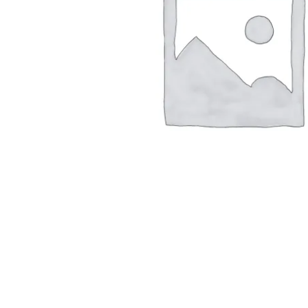
Servicio muy rápido,las
prendas de muy buena
calidad y con regalo
incluido! Volveré a
comprar
CLAIRE VAN GELDER