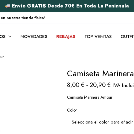
Envío
GRATIS
Desde 70€ En Toda La Península
 nuestra tienda física!
OS
NOVEDADES
REBAJAS
TOP VENTAS
OUTFI
ur
Camiseta Mariner
8,00
€
-
20,90
€
IVA Inclu
Camiseta Marinera Amour
Color