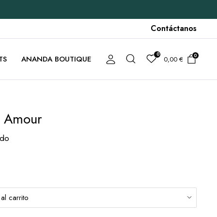
Contáctanos
0
0
TS
ANANDA BOUTIQUE
0,00
€
a Amour
ido