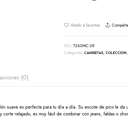
Añadir a favoritos
Compárte
SKU:
7260MC-39
Categorías:
,
CAMISETAS
COLECCION
aciones (0)
dón suave es perfecta para tu día a día. Su escote de pico le da
corte relajado, es muy fácil de combinar con jeans, faldas o short