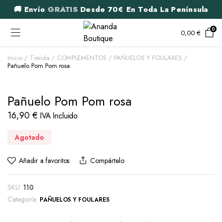
🚚 Envío
GRATIS
Desde 70€ En Toda La Península
0
0,00
€
Inicio
Tienda
COMPLEMENTOS
PAÑUELOS Y FOULARES
Pañuelo Pom Pom rosa
Pañuelo Pom Pom rosa
16,90
€
IVA Incluido
Agotado
Añadir a favoritos
Compártelo
SKU:
110
Categoría:
PAÑUELOS Y FOULARES