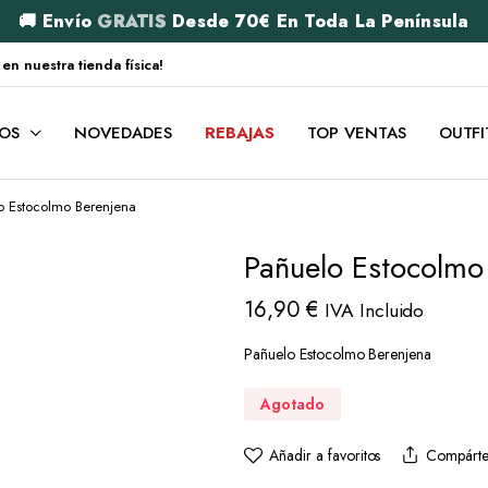
🚚 Envío
GRATIS
Desde 70€ En Toda La Península
 nuestra tienda física!
OS
NOVEDADES
REBAJAS
TOP VENTAS
OUTFI
o Estocolmo Berenjena
Pañuelo Estocolmo
16,90
€
IVA Incluido
Pañuelo Estocolmo Berenjena
Agotado
Añadir a favoritos
Compárte