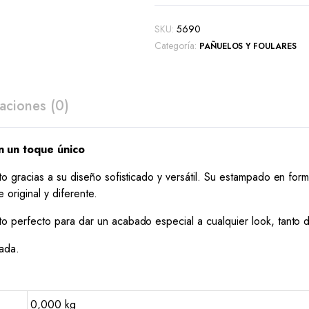
SKU:
5690
Categoría:
PAÑUELOS Y FOULARES
aciones (0)
n un toque único
ito gracias a su diseño sofisticado y versátil. Su estampado en fo
original y diferente.
 perfecto para dar un acabado especial a cualquier look, tanto
rada.
0,000 kg