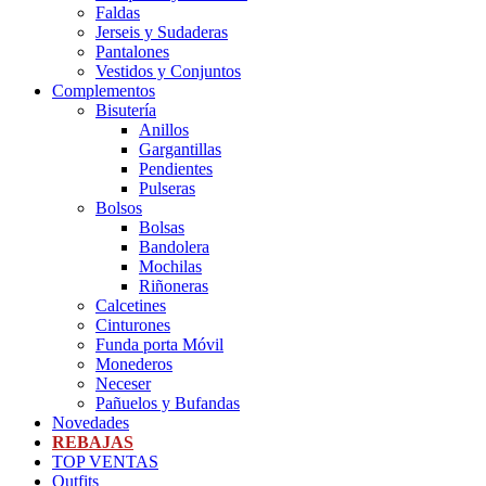
Faldas
Jerseis y Sudaderas
Pantalones
Vestidos y Conjuntos
Complementos
Bisutería
Anillos
Gargantillas
Pendientes
Pulseras
Bolsos
Bolsas
Bandolera
Mochilas
Riñoneras
Calcetines
Cinturones
Funda porta Móvil
Monederos
Neceser
Pañuelos y Bufandas
Novedades
REBAJAS
TOP VENTAS
Outfits