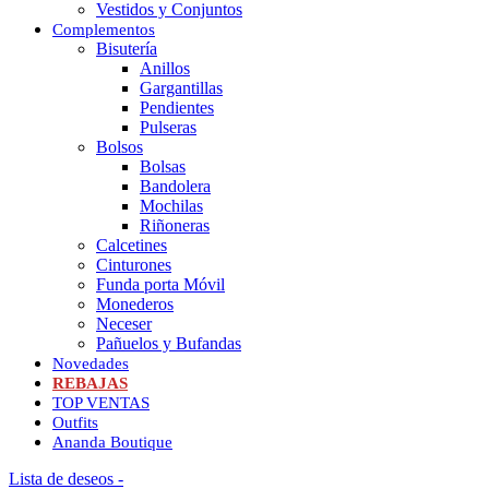
Vestidos y Conjuntos
Complementos
Bisutería
Anillos
Gargantillas
Pendientes
Pulseras
Bolsos
Bolsas
Bandolera
Mochilas
Riñoneras
Calcetines
Cinturones
Funda porta Móvil
Monederos
Neceser
Pañuelos y Bufandas
Novedades
REBAJAS
TOP VENTAS
Outfits
Ananda Boutique
Lista de deseos -