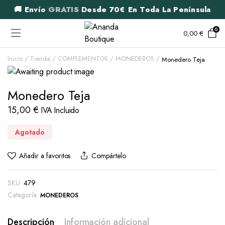
🚚 Envío
GRATIS
Desde 70€ En Toda La Península
0
0,00
€
Inicio
Tienda
COMPLEMENTOS
MONEDEROS
Monedero Teja
Monedero Teja
15,00
€
IVA Incluido
Agotado
Añadir a favoritos
Compártelo
SKU:
479
Categoría:
MONEDEROS
Descripción
Información adicional