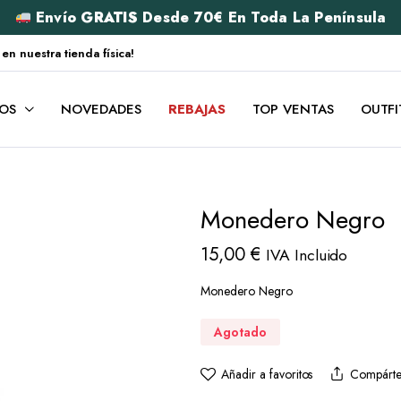
Envío
GRATIS
Desde 70€ En Toda La Península
 nuestra tienda física!
OS
NOVEDADES
REBAJAS
TOP VENTAS
OUTFI
Monedero Negro
15,00
€
IVA Incluido
Monedero Negro
Agotado
Añadir a favoritos
Compárte