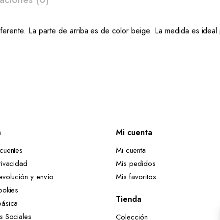
rente. La parte de arriba es de color beige. La medida es ideal p
n
Mi cuenta
ecuentes
Mi cuenta
rivacidad
Mis pedidos
evolución y envío
Mis favoritos
ookies
Tienda
básica
es Sociales
Colección