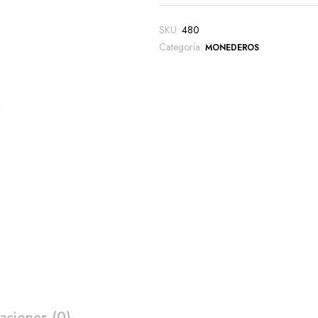
SKU:
480
Categoría:
MONEDEROS
aciones (0)