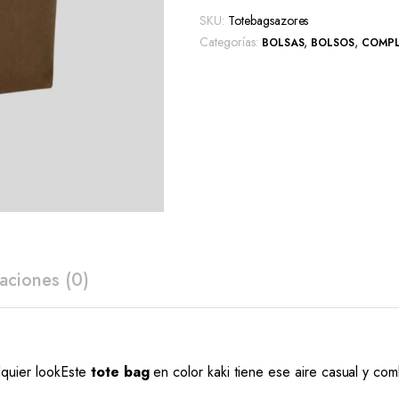
SKU:
Totebagsazores
Categorías:
,
,
BOLSAS
BOLSOS
COMP
aciones (0)
alquier lookEste
tote bag
en color kaki tiene ese aire casual y co