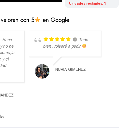
Unidades restantes: 1
 valoran con 5
en Google
Hace
Todo
y no he
bien ,volveré a pedir
gen
blema,la
ate
 y el
co
idad
10
NURIA GIMÉNEZ
NANDEZ
lo