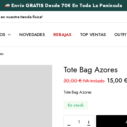
Envío
GRATIS
Desde 70€ En Toda La Península
 nuestra tienda física!
OS
NOVEDADES
REBAJAS
TOP VENTAS
OUTFI
res
Tote Bag Azores
15,00
30,00
€
IVA Incluido
Tote Bag Azores
En stock