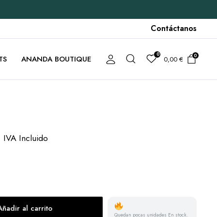
Contáctanos
0
0
TS
ANANDA BOUTIQUE
0,00
€
€
IVA Incluido
Añadir al carrito
Quedan pocas unidades En stock.