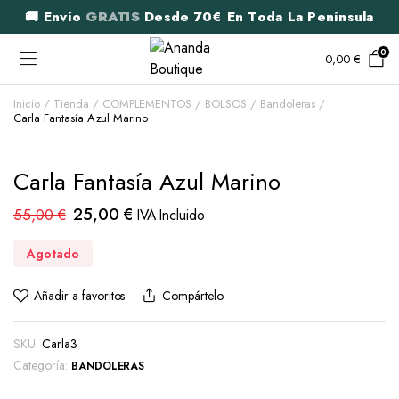
🚚 Envío
GRATIS
Desde 70€ En Toda La Península
0
0,00
€
Inicio
Tienda
COMPLEMENTOS
BOLSOS
Bandoleras
Carla Fantasía Azul Marino
Carla Fantasía Azul Marino
El
El
25,00
€
55,00
€
IVA Incluido
precio
precio
Agotado
original
actual
era:
es:
Añadir a favoritos
Compártelo
55,00 €.
25,00 €.
SKU:
Carla3
Categoría:
BANDOLERAS