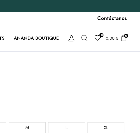
Contáctanos
0
0
TS
ANANDA BOUTIQUE
0,00
€
M
L
XL