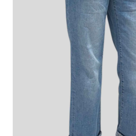
Servicio muy rápido,las
prendas de muy buena
calidad y con regalo
incluido! Volveré a
comprar
CLAIRE VAN GELDER