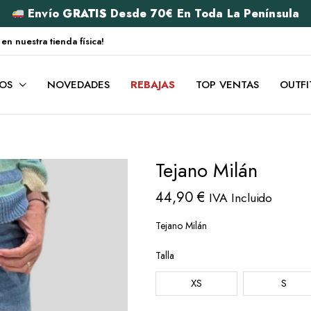
Envío
GRATIS
Desde 70€ En Toda La Península
 nuestra tienda física!
OS
NOVEDADES
REBAJAS
TOP VENTAS
OUTFI
Tejano Milán
44,90
€
IVA Incluido
Tejano Milán
Talla
XS
S