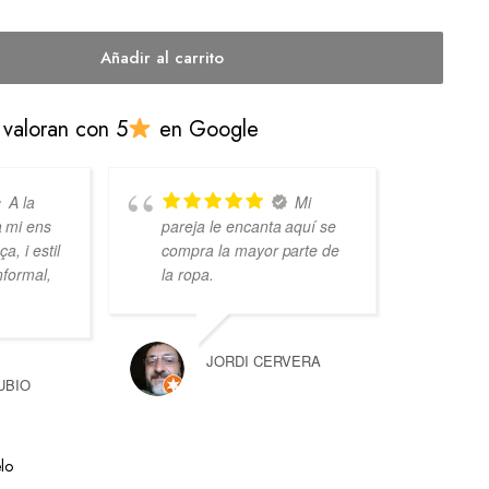
Añadir al carrito
 valoran con 5
en Google
A la
Mi
 mi ens
pareja le encanta aquí se
Ent
a, i estil
compra la mayor parte de
bie
nformal,
la ropa.
JORDI CERVERA
UBIO
lo