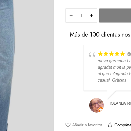
Más de 100 clientas nos
Tiendecita muy
meva germana I a
acogedora, la atención
agradat molt la peç
muy bien y la chica
el que m'agrada i
encantadora. Ropa de
casual. Gràcies
muy buena calidad y buen
precio. Sin duda volveré
IOLANDA R
TERESA PLACIS
Añadir a favoritos
Compárte