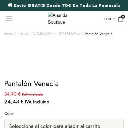
🚚 Envío
GRATIS
Desde 70€ En Toda La Península
0
0,00
€
Inicio
Tienda
COLECCION
PANTALONES
Pantalón Venecia
Pantalón Venecia
34,90
€
IVA Incluido
24,43
€
IVA Incluido
Color