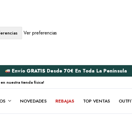
Ver preferencias
erencias
Envío
GRATIS
Desde 70€ En Toda La Península
 nuestra tienda física!
OS
NOVEDADES
REBAJAS
TOP VENTAS
OUTFI