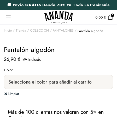
🚚 Envío
GRATIS
Desde 70€ En Toda La Península
0
0,00
€
Inicio
Tienda
COLECCION
PANTALONES
Pantalón algodón
Pantalón algodón
26,90
€
IVA Incluido
Color
Limpiar
Más de 100 clientas nos valoran con 5⭐ en