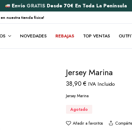
Envío
GRATIS
Desde 70€ En Toda La Península
 nuestra tienda física!
OS
NOVEDADES
REBAJAS
TOP VENTAS
OUTFI
Jersey Marina
38,90
€
IVA Incluido
Jersey Marina
Agotado
Añadir a favoritos
Compárte