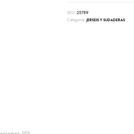
SKU:
25789
Categoría:
JERSEIS Y SUDADERAS
aciones (0)