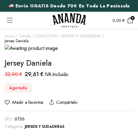
Envío
GRATIS
Desde 70€ En Toda La Península
0
0,00
€
Inicio
Tienda
COLECCION
JERSEIS Y SUDADERAS
Jersey Daniela
Jersey Daniela
29,61
€
32,90
€
IVA Incluido
Agotado
Añadir a favoritos
Compártelo
SKU:
6756
Categoría:
JERSEIS Y SUDADERAS