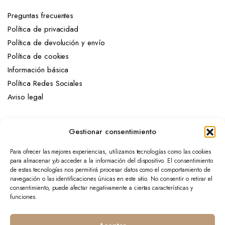
Preguntas frecuentes
Política de privacidad
Política de devolución y envío
Política de cookies
Información básica
Política Redes Sociales
Aviso legal
Mi cuenta
Gestionar consentimiento
Mi cuenta
Para ofrecer las mejores experiencias, utilizamos tecnologías como las cookies
Mis pedidos
para almacenar y/o acceder a la información del dispositivo. El consentimiento
Mis favoritos
de estas tecnologías nos permitirá procesar datos como el comportamiento de
navegación o las identificaciones únicas en este sitio. No consentir o retirar el
consentimiento, puede afectar negativamente a ciertas características y
Tienda
funciones.
Colección
Complementos