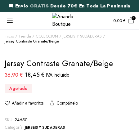
🚚 Envío
GRATIS
Desde 70€ En Toda La Península
0
0,00
€
Inicio
Tienda
COLECCION
JERSEIS Y SUDADERAS
Jersey Contraste Granate/Beige
Jersey Contraste Granate/Beige
El
El
18,45
€
36,90
€
IVA Incluido
precio
precio
Agotado
original
actual
era:
es:
Añadir a favoritos
Compártelo
36,90 €.
18,45 €.
SKU:
24650
Categoría:
JERSEIS Y SUDADERAS