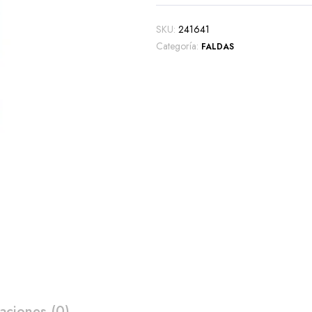
SKU:
241641
Categoría:
FALDAS
aciones (0)