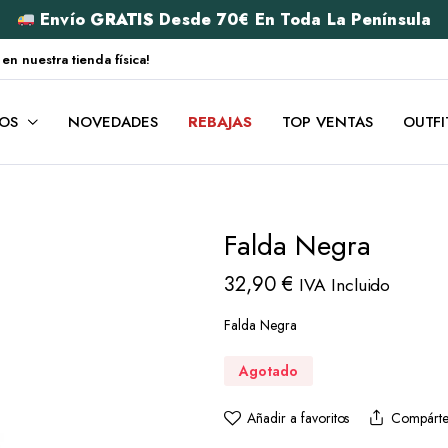
Envío
GRATIS
Desde 70€ En Toda La Península
 nuestra tienda física!
OS
NOVEDADES
REBAJAS
TOP VENTAS
OUTFI
Falda Negra
32,90
€
IVA Incluido
Falda Negra
Agotado
Añadir a favoritos
Compárte