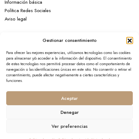
Información básica
Política Redes Sociales
Aviso legal
Mi cuenta
Gestionar consentimiento
Mi cuenta
Para ofrecer las mejores experiencias, utilizamos tecnologías como las cookies
Mis pedidos
para almacenar y/o acceder a la información del dispositivo. El consentimiento
Mis favoritos
de estas tecnologías nos permitirá procesar datos como el comportamiento de
navegación o las identificaciones únicas en este sitio. No consentir o retirar el
consentimiento, puede afectar negativamente a ciertas características y
Tienda
funciones.
Colección
Complementos
Aceptar
Novedades
Denegar
Ver preferencias