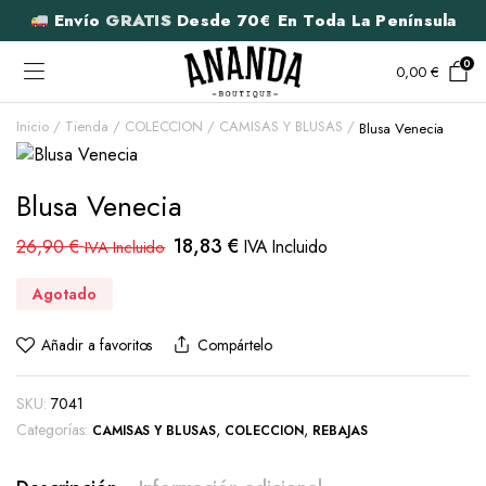
Envío
GRATIS
Desde 70€ En Toda La Península
0
0,00
€
Inicio
Tienda
COLECCION
CAMISAS Y BLUSAS
Blusa Venecia
Blusa Venecia
18,83
€
26,90
€
IVA Incluido
IVA Incluido
Agotado
Añadir a favoritos
Compártelo
SKU:
7041
Categorías:
,
,
CAMISAS Y BLUSAS
COLECCION
REBAJAS