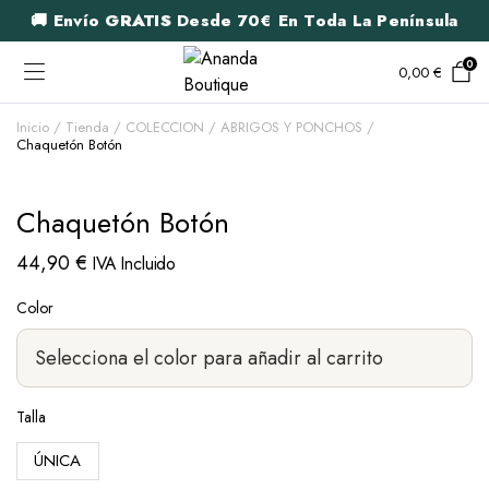
🚚 Envío
GRATIS
Desde 70€ En Toda La Península
0
0,00
€
Inicio
Tienda
COLECCION
ABRIGOS Y PONCHOS
Chaquetón Botón
Chaquetón Botón
44,90
€
IVA Incluido
Color
Talla
ÚNICA