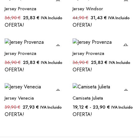
22,90 €
se
Jersey Provenza
Jersey Windsor
pueden
El
El
El
El
25,83
€
31,43
€
36,90
€
44,90
€
IVA Incluido
IVA Incluido
elegir en
precio
precio
precio
precio
OFERTA!
OFERTA!
la página
original
actual
original
actual
de
era:
es:
era:
es:
producto
Este
Este
36,90 €.
25,83 €.
44,90 €.
31,43 €.
producto
producto
Jersey Provenza
Jersey Provenza
tiene
tiene
El
El
El
El
25,83
€
25,83
€
36,90
€
36,90
€
IVA Incluido
IVA Incluido
múltiples
múltiples
precio
precio
precio
precio
OFERTA!
OFERTA!
io
io
variantes.
variantes.
original
actual
original
actual
imo
imo
Las
Las
era:
es:
era:
es:
opciones
opciones
36,90 €.
25,83 €.
36,90 €.
25,83 €.
se
se
Jersey Venecia
Camiseta Julieta
pueden
pueden
El
El
Rango
27,93
€
19,12
€
-
23,90
€
39,90
€
IVA Incluido
IVA Incluido
elegir en
elegir en
precio
precio
de
OFERTA!
OFERTA!
la página
la página
original
actual
precios:
de
de
era:
es:
desde
producto
producto
39,90 €.
27,93 €.
19,12 €