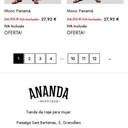
Mono Panamá
Mono Panamá
27,92
€
27,92
€
34,90
€
34,90
€
IVA Incluido
IVA Incluido
IVA Incluido
IVA Incluido
OFERTA!
OFERTA!
…
1
2
3
4
10
11
12
→
Tienda de ropa para mujer.
Passatge Sant Bartomeu, 5, Granollers