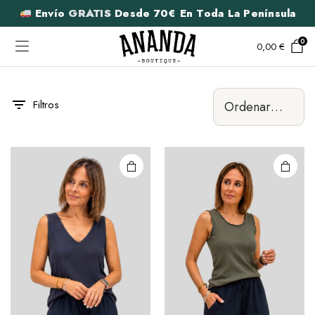
Envío
GRATIS
Desde 70€ En Toda La Península
0
0,00
€
Filtros